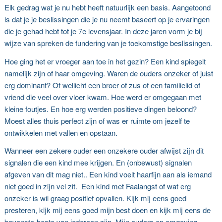
Elk gedrag wat je nu hebt heeft natuurlijk een basis. Aangetoond
is dat je je beslissingen die je nu neemt baseert op je ervaringen
die je gehad hebt tot je 7e levensjaar. In deze jaren vorm je bij
wijze van spreken de fundering van je toekomstige beslissingen.
Hoe ging het er vroeger aan toe in het gezin? Een kind spiegelt
namelijk zijn of haar omgeving. Waren de ouders onzeker of juist
erg dominant? Of wellicht een broer of zus of een familielid of
vriend die veel over vloer kwam. Hoe werd er omgegaan met
kleine foutjes. En hoe erg werden positieve dingen beloond?
Moest alles thuis perfect zijn of was er ruimte om jezelf te
ontwikkelen met vallen en opstaan.
Wanneer een zekere ouder een onzekere ouder afwijst zijn dit
signalen die een kind mee krijgen. En (onbewust) signalen
afgeven van dit mag niet.. Een kind voelt haarfijn aan als iemand
niet goed in zijn vel zit. Een kind met Faalangst of wat erg
onzeker is wil graag positief opvallen. Kijk mij eens goed
presteren, kijk mij eens goed mijn best doen en kijk mij eens de
bovenste-beste van iedereen zijn. Mijn ouders en omgeving