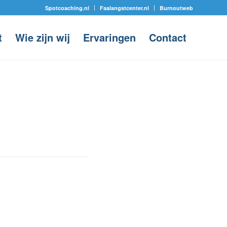
Spotcoaching.nl
Faalangstcenter.nl
Burnoutweb
t
Wie zijn wij
Ervaringen
Contact