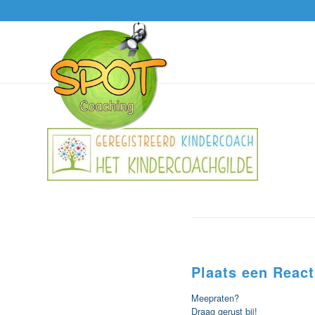
Plaats een React
Meepraten?
Draag gerust bij!